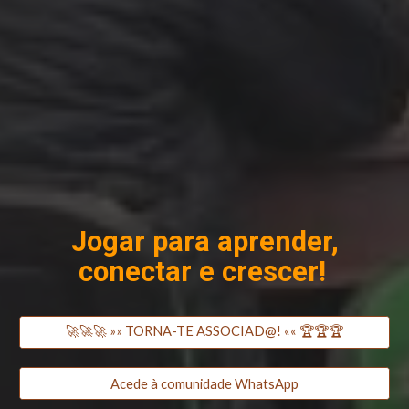
Jogar para aprender,
conectar e crescer!
🚀🚀🚀 »» TORNA-TE ASSOCIAD@! «« 🏆🏆🏆
Acede à comunidade WhatsApp