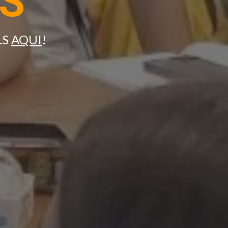
LS
LS
AQUI
!