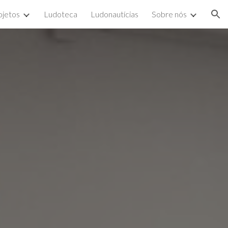
ojetos
Ludoteca
Ludonautícias
Sobre nós
ion