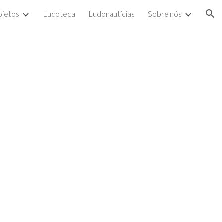
ojetos
Ludoteca
Ludonautícias
Sobre nós
ion