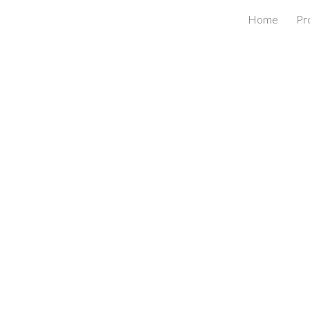
Home
Pr
ip to main content
Skip to navigat